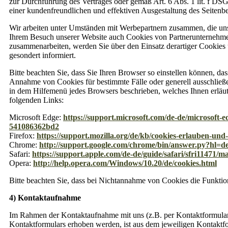
zur Durchführung des Vertrages oder gemäß Art. 6 Abs. 1 lit. f DS
einer kundenfreundlichen und effektiven Ausgestaltung des Seitenb
Wir arbeiten unter Umständen mit Werbepartnern zusammen, die uns h
Ihrem Besuch unserer Website auch Cookies von Partnerunternehmen 
zusammenarbeiten, werden Sie über den Einsatz derartiger Cookies
gesondert informiert.
Bitte beachten Sie, dass Sie Ihren Browser so einstellen können, d
Annahme von Cookies für bestimmte Fälle oder generell ausschließen
in dem Hilfemenü jedes Browsers beschrieben, welches Ihnen erläute
folgenden Links:
Microsoft Edge:
https://support.microsoft.com/de-de/microsoft-
541086362bd2
Firefox:
https://support.mozilla.org/de/kb/cookies-erlauben-und
Chrome:
http://support.google.com/chrome/bin/answer.py?h
Safari:
https://support.apple.com/de-de/guide/safari/sfri11471/m
Opera:
http://help.opera.com/Windows/10.20/de/cookies.html
Bitte beachten Sie, dass bei Nichtannahme von Cookies die Funktion
4) Kontaktaufnahme
Im Rahmen der Kontaktaufnahme mit uns (z.B. per Kontaktformula
Kontaktformulars erhoben werden, ist aus dem jeweiligen Kontaktf