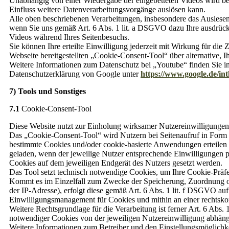
Unabhängig von einer Wiedergabe der eingebetteten Videos wird 
Einfluss weitere Datenverarbeitungsvorgänge auslösen kann.
Alle oben beschriebenen Verarbeitungen, insbesondere das Auslese
wenn Sie uns gemäß Art. 6 Abs. 1 lit. a DSGVO dazu Ihre ausdrückli
Videos während Ihres Seitenbesuchs.
Sie können Ihre erteilte Einwilligung jederzeit mit Wirkung für die
Webseite bereitgestellten „Cookie-Consent-Tool“ über alternative, I
Weitere Informationen zum Datenschutz bei „Youtube“ finden Sie 
Datenschutzerklärung von Google unter
https://www.google.de/intl
7) Tools und Sonstiges
7.1
Cookie-Consent-Tool
Diese Website nutzt zur Einholung wirksamer Nutzereinwilligungen
Das „Cookie-Consent-Tool“ wird Nutzern bei Seitenaufruf in Form e
bestimmte Cookies und/oder cookie-basierte Anwendungen erteilen l
geladen, wenn der jeweilige Nutzer entsprechende Einwilligungen per 
Cookies auf dem jeweiligen Endgerät des Nutzers gesetzt werden.
Das Tool setzt technisch notwendige Cookies, um Ihre Cookie-Präfe
Kommt es im Einzelfall zum Zwecke der Speicherung, Zuordnung od
der IP-Adresse), erfolgt diese gemäß Art. 6 Abs. 1 lit. f DSGVO auf
Einwilligungsmanagement für Cookies und mithin an einer rechtskonf
Weitere Rechtsgrundlage für die Verarbeitung ist ferner Art. 6 Abs. 
notwendiger Cookies von der jeweiligen Nutzereinwilligung abhän
Weitere Informationen zum Betreiber und den Einstellungsmöglichke