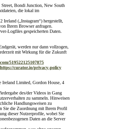
 Street, Bondi Junction, New South
tdateien, die lokal im
Ireland („Instagram“) hergestellt,
 von Ihrem Browser anfragen.
ver-Logfiles gespeicherten Daten.
Endgerät, werden nur dann vollzogen,
jederzeit mit Wirkung für die Zukunft
m.com/519522125107875
https://curator.io/privacy-policy
e Ireland Limited, Gordon House, 4
Wiedergabe des/der Videos in Gang
 Nutzerverhalten zu sammeln. Hinweisen
äuchliche Handlungsweisen zu
n Sie die Zuordnung mit Ihrem Profil
ung dieser Nutzerprofile, wobei Sie
sonenbezogenen Daten an die Server