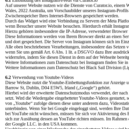
6.1
Einbindung des Instagram-Feeds via Curator.io
Auf unserer Website nutzen wir die Dienste von Curator.io, einem
Wales, 2022 Australia, um Vorschaubilder unseres Instagram-Profils 
Zwischenspeicher Ihres Internet-Browsers gespeichert werden.
Durch das Widget wird eine Verbindung zu Servern der Meta Platfor
wenn Besucher unsere Website besuchen. Hierdurch erhält Instagram
Hierzu gehören insbesondere die IP-Adresse, verwendeter Browser u
Diese Informationen werden von Ihrem Browser direkt an einen Serv
und dort gespeichert. Die Server von Instagram können sich im Einz
Alle oben beschriebenen Verarbeitungen, insbesondere das Setzen 
wenn Sie uns gemäß Art. 6 Abs. 1 lit. a DSGVO dazu Ihre ausdrücklic
widerrufen, indem Sie diesen Dienst in dem auf der Webseite bereit
Weitere Informationen zum Datenschutz bei Instagram finden Sie in
Weitere Informationen zum Datenschutz bei Black Sail Division (Lig
6.2
Verwendung von Youtube-Videos
Diese Website nutzt die Youtube-Einbettungsfunktion zur Anzeige 
Barrow St, Dublin, D04 E5W5, Irland („Google“) gehört.
Hierbei wird der erweiterte Datenschutzmodus verwendet, der nach
setzt. Wird die Wiedergabe eingebetteter Youtube-Videos gestartet,
von „Youtube“ zufolge dienen diese unter anderem dazu, Videostati
unterbinden. Wenn Sie bei Google eingeloggt sind, werden Ihre Dat
bei YouTube nicht wünschen, müssen Sie sich vor Aktivierung des Bu
sich zur Ausübung dessen an YouTube richten müssen. Im Rahmen d
der Google LLC. in den USA kommen.