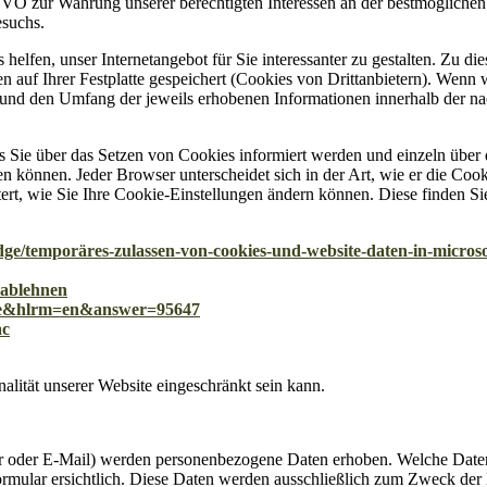
GVO zur Wahrung unserer berechtigten Interessen an der bestmöglichen 
esuchs.
elfen, unser Internetangebot für Sie interessanter zu gestalten. Zu d
auf Ihrer Festplatte gespeichert (Cookies von Drittanbietern). Wenn
 und den Umfang der jeweils erhobenen Informationen innerhalb der na
ass Sie über das Setzen von Cookies informiert werden und einzeln übe
 können. Jeder Browser unterscheidet sich in der Art, wie er die Cooki
rt, wie Sie Ihre Cookie-Einstellungen ändern können. Diese finden Sie
edge/temporäres-zulassen-von-cookies-und-website-daten-in-microso
-ablehnen
l=de&hlrm=en&answer=95647
ac
alität unserer Website eingeschränkt sein kann.
r oder E-Mail) werden personenbezogene Daten erhoben. Welche Daten
ormular ersichtlich. Diese Daten werden ausschließlich zum Zweck der