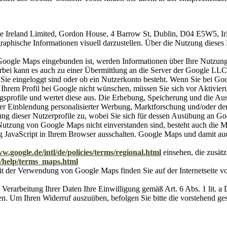
 Ireland Limited, Gordon House, 4 Barrow St, Dublin, D04 E5W5, Irl
aphische Informationen visuell darzustellen. Über die Nutzung dieses 
 Google Maps eingebunden ist, werden Informationen über Ihre Nutzung 
erbei kann es auch zu einer Übermittlung an die Server der Google LL
 Sie eingeloggt sind oder ob ein Nutzerkonto besteht. Wenn Sie bei Goo
Ihrem Profil bei Google nicht wünschen, müssen Sie sich vor Aktivie
zungsprofile und wertet diese aus. Die Erhebung, Speicherung und die A
der Einblendung personalisierter Werbung, Marktforschung und/oder de
dung dieser Nutzerprofile zu, wobei Sie sich für dessen Ausübung an 
utzung von Google Maps nicht einverstanden sind, besteht auch die M
 JavaScript in Ihrem Browser ausschalten. Google Maps und damit auc
ww.google.de/intl/de/policies/terms/regional.html
einsehen, die zusät
S/help/terms_maps.html
der Verwendung von Google Maps finden Sie auf der Internetseite vo
en Verarbeitung Ihrer Daten Ihre Einwilligung gemäß Art. 6 Abs. 1 lit.
ufen. Um Ihren Widerruf auszuüben, befolgen Sie bitte die vorstehend g