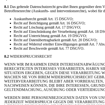
8.1
Das geltende Datenschutzrecht gewährt Ihnen gegenüber dem Ver
Betroffenenrechte (Auskunfts- und Interventionsrechte), wobei für
Auskunftsrecht gemäß Art. 15 DSGVO;
Recht auf Berichtigung gemäß Art. 16 DSGVO;
Recht auf Löschung gemäß Art. 17 DSGVO;
Recht auf Einschränkung der Verarbeitung gemäß Art. 18 
Recht auf Unterrichtung gemäß Art. 19 DSGVO;
Recht auf Datenübertragbarkeit gemäß Art. 20 DSGVO;
Recht auf Widerruf erteilter Einwilligungen gemäß Art. 7 A
Recht auf Beschwerde gemäß Art. 77 DSGVO.
8.2
WIDERSPRUCHSRECHT
WENN WIR IM RAHMEN EINER INTERESSENABWÄGUN
BERECHTIGTEN INTERESSES VERARBEITEN, HABEN SIE
SITUATION ERGEBEN, GEGEN DIESE VERARBEITUNG W
MACHEN SIE VON IHREM WIDERSPRUCHSRECHT GEBRA
WEITERVERARBEITUNG BLEIBT ABER VORBEHALTEN,
NACHWEISEN KÖNNEN, DIE IHRE INTERESSEN, GRUN
GELTENDMACHUNG, AUSÜBUNG ODER VERTEIDIGUNG
WERDEN IHRE PERSONENBEZOGENEN DATEN VON UNS 
JEDERZEIT WIDERSPRUCH GEGEN DIE VERARBEITUN