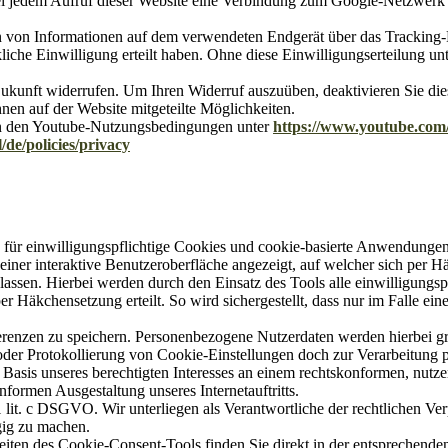
bei jedem Aufruf dieser Website eine Verbindung zum Google-Netzwer
n von Informationen auf dem verwendeten Endgerät über das Tracking-
che Einwilligung erteilt haben. Ohne diese Einwilligungserteilung unt
 Zukunft widerrufen. Um Ihren Widerruf auszuüben, deaktivieren Sie die
hnen auf der Website mitgeteilte Möglichkeiten.
in den Youtube-Nutzungsbedingungen unter
https://www.youtube.com/
/de/policies/privacy
 für einwilligungspflichtige Cookies und cookie-basierte Anwendunge
iner interaktive Benutzeroberfläche angezeigt, auf welcher sich per 
assen. Hierbei werden durch den Einsatz des Tools alle einwilligungsp
Häkchensetzung erteilt. So wird sichergestellt, dass nur im Falle einer
renzen zu speichern. Personenbezogene Nutzerdaten werden hierbei grun
er Protokollierung von Cookie-Einstellungen doch zur Verarbeitung 
 Basis unseres berechtigten Interesses an einem rechtskonformen, nutz
ormen Ausgestaltung unseres Internetauftritts.
1 lit. c DSGVO. Wir unterliegen als Verantwortliche der rechtlichen Ver
gig zu machen.
iten des Cookie-Consent-Tools finden Sie direkt in der entsprechende