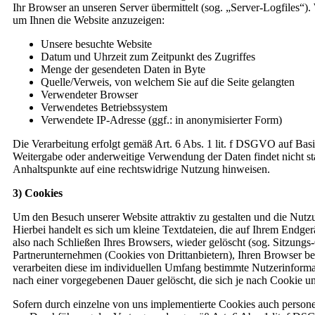
Ihr Browser an unseren Server übermittelt (sog. „Server-Logfiles“).
um Ihnen die Website anzuzeigen:
Unsere besuchte Website
Datum und Uhrzeit zum Zeitpunkt des Zugriffes
Menge der gesendeten Daten in Byte
Quelle/Verweis, von welchem Sie auf die Seite gelangten
Verwendeter Browser
Verwendetes Betriebssystem
Verwendete IP-Adresse (ggf.: in anonymisierter Form)
Die Verarbeitung erfolgt gemäß Art. 6 Abs. 1 lit. f DSGVO auf Basis
Weitergabe oder anderweitige Verwendung der Daten findet nicht statt
Anhaltspunkte auf eine rechtswidrige Nutzung hinweisen.
3) Cookies
Um den Besuch unserer Website attraktiv zu gestalten und die Nut
Hierbei handelt es sich um kleine Textdateien, die auf Ihrem End
also nach Schließen Ihres Browsers, wieder gelöscht (sog. Sitzung
Partnerunternehmen (Cookies von Drittanbietern), Ihren Browser b
verarbeiten diese im individuellen Umfang bestimmte Nutzerinforma
nach einer vorgegebenen Dauer gelöscht, die sich je nach Cookie u
Sofern durch einzelne von uns implementierte Cookies auch person