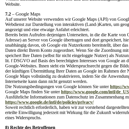
Website.
7.2
– Google Maps
Auf unserer Website verwenden wir Google Maps (API) von Google
Webdienst zur Darstellung von interaktiven (Land-)Karten, um geogr
angezeigt und eine etwaige Anfahrt erleichtert.
Bereits beim Aufrufen derjenigen Unterseiten, in die die Karte von
Adresse) an Server von Google übertragen und dort gespeichert, hi
unabhängig davon, ob Google ein Nutzerkonto bereitstellt, über das
Daten direkt Ihrem Konto zugeordnet. Wenn Sie die Zuordnung mit 
speichert Ihre Daten (selbst für nicht eingeloggte Nutzer) als Nut
lit. f DSGVO auf Basis des berechtigten Interesses von Google an 
Google-Websites. Ihnen steht ein Widerspruchsrecht gegen die Bil
der künftigen Übermittlung Ihrer Daten an Google im Rahmen der N
Google Maps vollständig zu deaktivieren, indem Sie die Anwendung
Internetseite kann dann nicht genutzt werden.
Die Nutzungsbedingungen von Google können Sie unter
https://w
Google Maps finden Sie unter
https://www.google.com/intl/de_U
Ausführliche Informationen zum Datenschutz im Zusammenhang mit 
https://www.google.de/intl/de/policies/privacy/
Soweit rechtlich erforderlich, haben wir zur vorstehend dargestellt
erteilte Einwilligung jederzeit mit Wirkung für die Zukunft widerr
eines Widerspruchs.
8) Rechte des Betroffenen