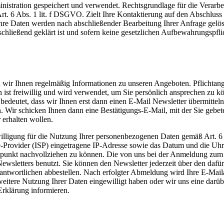
istration gespeichert und verwendet. Rechtsgrundlage für die Verarbei
t. 6 Abs. 1 lit. f DSGVO. Zielt Ihre Kontaktierung auf den Abschluss ei
hre Daten werden nach abschließender Bearbeitung Ihrer Anfrage gelösch
chließend geklärt ist und sofern keine gesetzlichen Aufbewahrungspfli
wir Ihnen regelmäßig Informationen zu unseren Angeboten. Pflichtan
en ist freiwillig und wird verwendet, um Sie persönlich ansprechen zu 
bedeutet, dass wir Ihnen erst dann einen E-Mail Newsletter übermittel
n. Wir schicken Ihnen dann eine Bestätigungs-E-Mail, mit der Sie gebe
 erhalten wollen.
nwilligung für die Nutzung Ihrer personenbezogenen Daten gemäß Art. 6
-Provider (ISP) eingetragene IP-Adresse sowie das Datum und die Uh
itpunkt nachvollziehen zu können. Die von uns bei der Anmeldung zu
wsletters benutzt. Sie können den Newsletter jederzeit über den dafü
antwortlichen abbestellen. Nach erfolgter Abmeldung wird Ihre E-Mail
ne weitere Nutzung Ihrer Daten eingewilligt haben oder wir uns eine d
 Erklärung informieren.