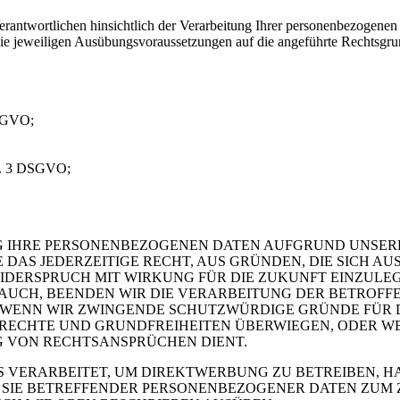
antwortlichen hinsichtlich der Verarbeitung Ihrer personenbezogenen
 die jeweiligen Ausübungsvoraussetzungen auf die angeführte Rechtsgr
DSGVO;
bs. 3 DSGVO;
G IHRE PERSONENBEZOGENEN DATEN AUFGRUND UNSER
 DAS JEDERZEITIGE RECHT, AUS GRÜNDEN, DIE SICH A
IDERSPRUCH MIT WIRKUNG FÜR DIE ZUKUNFT EINZULE
UCH, BEENDEN WIR DIE VERARBEITUNG DER BETROFFE
 WENN WIR ZWINGENDE SCHUTZWÜRDIGE GRÜNDE FÜR 
DRECHTE UND GRUNDFREIHEITEN ÜBERWIEGEN, ODER W
 VON RECHTSANSPRÜCHEN DIENT.
VERARBEITET, UM DIREKTWERBUNG ZU BETREIBEN, HAB
G SIE BETREFFENDER PERSONENBEZOGENER DATEN ZUM