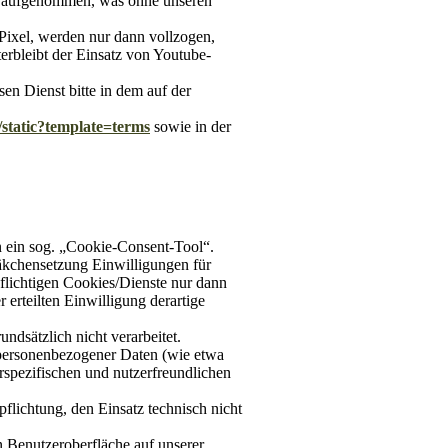
k aufgenommen, was ohne unseren
Pixel, werden nur dann vollzogen,
erbleibt der Einsatz von Youtube-
sen Dienst bitte in dem auf der
static?template=terms
sowie in der
n ein sog. „Cookie-Consent-Tool“.
Häkchensetzung Einwilligungen für
flichtigen Cookies/Dienste nur dann
 erteilten Einwilligung derartige
dsätzlich nicht verarbeitet.
personenbezogener Daten (wie etwa
erspezifischen und nutzerfreundlichen
pflichtung, den Einsatz technisch nicht
n Benutzeroberfläche auf unserer