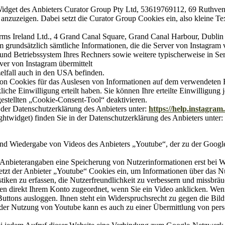
 Widget des Anbieters Curator Group Pty Ltd, 53619769112, 69 Ruthven
anzuzeigen. Dabei setzt die Curator Group Cookies ein, also kleine Tex
ms Ireland Ltd., 4 Grand Canal Square, Grand Canal Harbour, Dublin 2 
 grundsätzlich sämtliche Informationen, die die Server von Instagram
nd Betriebssystem Ihres Rechners sowie weitere typischerweise in Ser
er von Instagram übermittelt
elfall auch in den USA befinden.
von Cookies für das Auslesen von Informationen auf dem verwendeten 
he Einwilligung erteilt haben. Sie können Ihre erteilte Einwilligung 
gestellten „Cookie-Consent-Tool“ deaktivieren.
 der Datenschutzerklärung des Anbieters unter:
https://help.instagra
htwidget) finden Sie in der Datenschutzerklärung des Anbieters unter:
und Wiedergabe von Videos des Anbieters „Youtube“, der zu der Googl
 Anbieterangaben eine Speicherung von Nutzerinformationen erst bei 
 setzt der Anbieter „Youtube“ Cookies ein, um Informationen über das
stiken zu erfassen, die Nutzerfreundlichkeit zu verbessern und missbr
en direkt Ihrem Konto zugeordnet, wenn Sie ein Video anklicken. Wen
ttons ausloggen. Ihnen steht ein Widerspruchsrecht zu gegen die Bild
er Nutzung von Youtube kann es auch zu einer Übermittlung von per